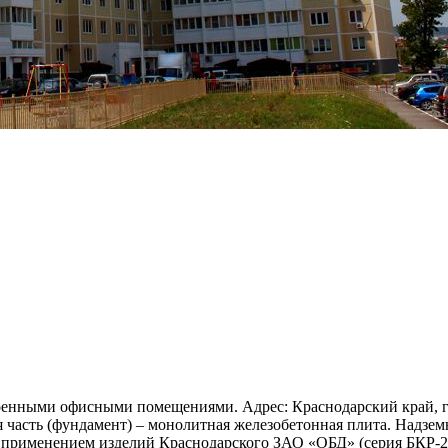
енными офисными помещениями. Адрес: Краснодарский край, г.Н
 часть (фундамент) – монолитная железобетонная плита. Надзем
применением изделий Краснодарского ЗАО «ОБД» (серия БКР-2с).