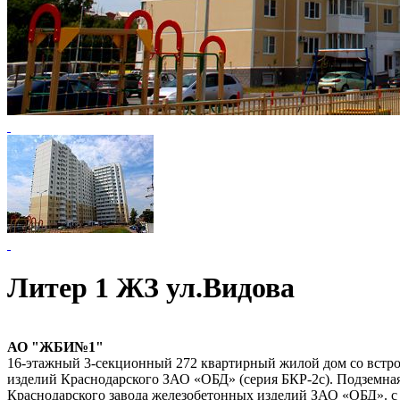
Литер 1 ЖЗ ул.Видова
АО "ЖБИ№1"
16-этажный 3-секционный 272 квартирный жилой дом со встро
изделий Краснодарского ЗАО «ОБД» (серия БКР-2с). Подземная
Краснодарского завода железобетонных изделий ЗАО «ОБД». с 