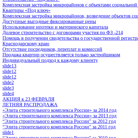
Комплексная застройка микрорайонов с объектами социально
Квартиры «Под ключ»
Комплексная застройка микрорайонов, возведение объектов с
Доступные выгодные фиксированные цены
Использование ипотеки и материнского капитала
Долевое строительство с договорами участия по ФЗ -214
Помощь в получении свидетельства о государственной регистр
Краснодарскому краю
Отсутствие посредников, переплат и комиссий
Продажа квартир осуществляется только застройщиком
Индивидуальный подход к каждому клиенту
slide13
slide12
slide12
slide2
slide3
slide4
АКЦИЯ к 23 ФЕВРАЛЯ
ЛЕТНЯЯ РАСПРОДАЖА
«Элита строительного комплекса России» за 2014 год
«Элита строительного комплекса России» за 2013 год
“Элита строительного комплекса России" за 2012 год
“Элита строительного комплекса России" за 2011 год
slide1
“Элита строительного комплекса России" за 2010 год