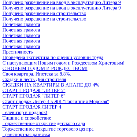
Получено разрешение на ввод в эксплуатацию Литера 9
Получено разрешение на ввод в эксплуатацию Литера 9
Получено разрешение на строительство
Получено разрешение на строительство
Почетная грамота
Почетная грамота
Почетная грамота
Почетная грамота
Почетная грамота
Престижность
Проведена экспертиза по оценки условий труда
С наступающим Новым годом и Рождеством Христовым!
С НОВЫМ ГОДОМ И РОЖДЕСТВОМ!
Своя квартира. Ипотека за 8,8%.
Скидки в честь Дня строителя
СКИДКИ НА КВАРТИРЫ В АНАПЕ ДО 4%
СТАРТ ПРОДАЖ "ЛИТЕР 5"
СТАРТ ПРОДАЖ "ЛИТЕР 6"
Старт продаж Литер 3 в ЖК "Горгиппия Морская"
СТАРТ ПРОДАЖ ЛИТЕР 4
Телевизор в подарок!
Тишина и спокойствие
Торжественное открытие детского сада
Торжественное открытие торгового центра
Транспортная развязка