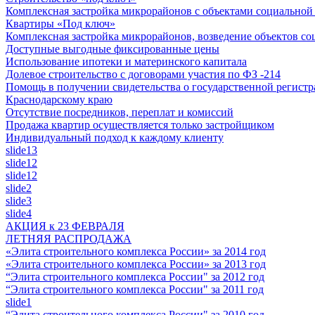
Комплексная застройка микрорайонов с объектами социально
Квартиры «Под ключ»
Комплексная застройка микрорайонов, возведение объектов с
Доступные выгодные фиксированные цены
Использование ипотеки и материнского капитала
Долевое строительство с договорами участия по ФЗ -214
Помощь в получении свидетельства о государственной регистр
Краснодарскому краю
Отсутствие посредников, переплат и комиссий
Продажа квартир осуществляется только застройщиком
Индивидуальный подход к каждому клиенту
slide13
slide12
slide12
slide2
slide3
slide4
АКЦИЯ к 23 ФЕВРАЛЯ
ЛЕТНЯЯ РАСПРОДАЖА
«Элита строительного комплекса России» за 2014 год
«Элита строительного комплекса России» за 2013 год
“Элита строительного комплекса России" за 2012 год
“Элита строительного комплекса России" за 2011 год
slide1
“Элита строительного комплекса России" за 2010 год