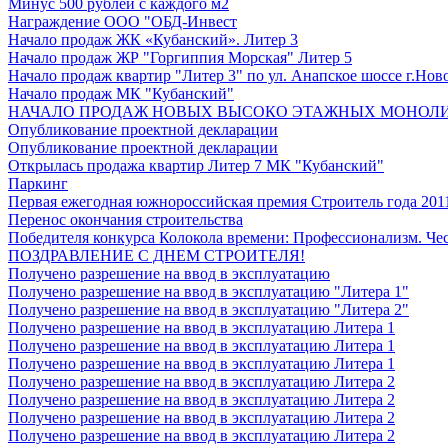
Минус 500 рублей с каждого м2
Награждение ООО "ОБД-Инвест
Начало продаж ЖК «Кубанский». Литер 3
Начало продаж ЖР "Горгиппия Морская" Литер 5
Начало продаж квартир "Литер 3" по ул. Анапское шоссе г.Нов
Начало продаж МК "Кубанский"
НАЧАЛО ПРОДАЖ НОВЫХ ВЫСОКО ЭТАЖНЫХ МОНОЛИТОВ 
Опубликование проектной декларации
Опубликование проектной декларации
Открылась продажа квартир Литер 7 МК "Кубанский"
Паркинг
Первая ежегодная южнороссийская премия Строитель года 201
Перенос окончания строительства
Победителя конкурса Колокола времени: Профессионализм. Чес
ПОЗДРАВЛЕНИЕ С ДНЕМ СТРОИТЕЛЯ!
Получено разрешение на ввод в эксплуатацию
Получено разрешение на ввод в эксплуатацию "Литера 1"
Получено разрешение на ввод в эксплуатацию "Литера 2"
Получено разрешение на ввод в эксплуатацию Литера 1
Получено разрешение на ввод в эксплуатацию Литера 1
Получено разрешение на ввод в эксплуатацию Литера 1
Получено разрешение на ввод в эксплуатацию Литера 2
Получено разрешение на ввод в эксплуатацию Литера 2
Получено разрешение на ввод в эксплуатацию Литера 2
Получено разрешение на ввод в эксплуатацию Литера 2