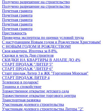
Получено разрешение на строительство
Получено разрешение на строительство
Почетная грамота
Почетная грамота
Почетная грамота
Почетная грамота
Почетная грамота
Престижность
Проведена экспертиза по оценки условий труда
С наступающим Новым годом и Рождеством Христовым!
С НОВЫМ ГОДОМ И РОЖДЕСТВОМ!
Своя квартира. Ипотека за 8,8%.
Скидки в честь Дня строителя
СКИДКИ НА КВАРТИРЫ В АНАПЕ ДО 4%
СТАРТ ПРОДАЖ "ЛИТЕР 5"
СТАРТ ПРОДАЖ "ЛИТЕР 6"
Старт продаж Литер 3 в ЖК "Горгиппия Морская"
СТАРТ ПРОДАЖ ЛИТЕР 4
Телевизор в подарок!
Тишина и спокойствие
Торжественное открытие детского сада
Торжественное открытие торгового центра
Транспортная развязка
Участникам долевого строительства
Участникам долевого строительства Литера "2"