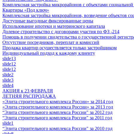
Комплексная застройка микрорайонов с объектами социально
Квартиры «Под ключ»
Комплексная застройка микрорайонов, возведение объектов с
Доступные выгодные фиксированные цены
Использование ипотеки и материнского капитала
Долевое строительство с договорами участия по ФЗ -214
Помощь в получении свидетельства о государственной регистр
Отсутствие посредников, переплат и комиссий
Продажа квартир осуществляется только застройщиком
Индивидуальный подход к каждому клиенту
slide13
slide12
slide12
slide2
slide3
slide4
АКЦИЯ к 23 ФЕВРАЛЯ
ЛЕТНЯЯ РАСПРОДАЖА
«Элита строительного комплекса России» за 2014 год
«Элита строительного комплекса России» за 2013 год
“Элита строительного комплекса России" за 2012 год
“Элита строительного комплекса России" за 2011 год
slide1
“Элита строительного комплекса России" за 2010 год
slide8