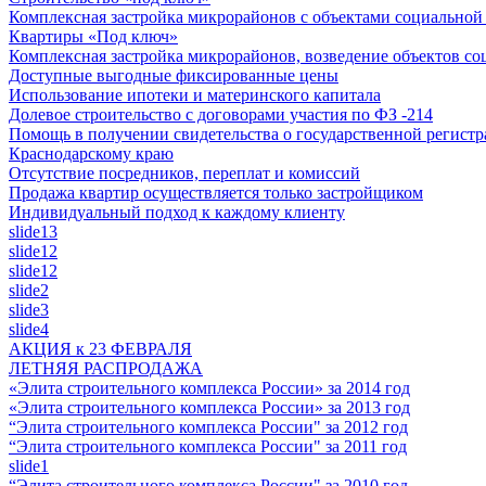
Комплексная застройка микрорайонов с объектами социально
Квартиры «Под ключ»
Комплексная застройка микрорайонов, возведение объектов с
Доступные выгодные фиксированные цены
Использование ипотеки и материнского капитала
Долевое строительство с договорами участия по ФЗ -214
Помощь в получении свидетельства о государственной регистр
Краснодарскому краю
Отсутствие посредников, переплат и комиссий
Продажа квартир осуществляется только застройщиком
Индивидуальный подход к каждому клиенту
slide13
slide12
slide12
slide2
slide3
slide4
АКЦИЯ к 23 ФЕВРАЛЯ
ЛЕТНЯЯ РАСПРОДАЖА
«Элита строительного комплекса России» за 2014 год
«Элита строительного комплекса России» за 2013 год
“Элита строительного комплекса России" за 2012 год
“Элита строительного комплекса России" за 2011 год
slide1
“Элита строительного комплекса России" за 2010 год