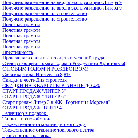
Получено разрешение на ввод в эксплуатацию Литера 9
Получено разрешение на ввод в эксплуатацию Литера 9
Получено разрешение на строительство
Получено разрешение на строительство
Почетная грамота
Почетная грамота
Почетная грамота
Почетная грамота
Почетная грамота
Престижность
Проведена экспертиза по оценки условий труда
С наступающим Новым годом и Рождеством Христовым!
С НОВЫМ ГОДОМ И РОЖДЕСТВОМ!
Своя квартира. Ипотека за 8,8%.
Скидки в честь Дня строителя
СКИДКИ НА КВАРТИРЫ В АНАПЕ ДО 4%
СТАРТ ПРОДАЖ "ЛИТЕР 5"
СТАРТ ПРОДАЖ "ЛИТЕР 6"
Старт продаж Литер 3 в ЖК "Горгиппия Морская"
СТАРТ ПРОДАЖ ЛИТЕР 4
Телевизор в подарок!
Тишина и спокойствие
Торжественное открытие детского сада
Торжественное открытие торгового центра
Транспортная развязка