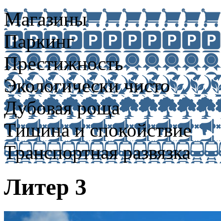
Магазины
Паркинг
Престижность
Экологически чисто
Дубовая роща
Тишина и спокойствие
Транспортная развязка
Литер 3