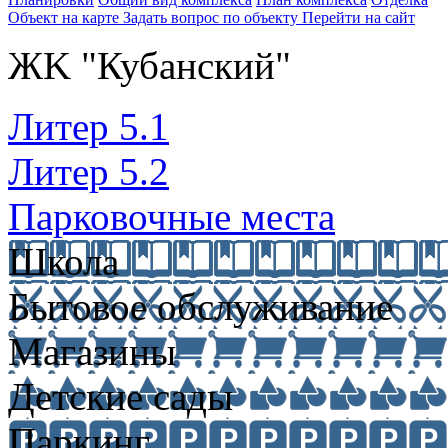
Объект на карте
Задать вопрос по объекту
Перейти на сайт
ЖK "Кубанский"
Литер 5.1
Литер 5.2
Парковочные места
Школа
Бытовое обслуживание
Магазины
Детские сады
Паркинг